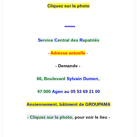
Cliquez sur la photo
*******
S
ervice
C
entral des
R
apatriés
-
Adresse actuelle
-
- Demande -
66, Boulevard
Sylvain Dumon
,
47 000
Agen
au 05 53 69 21 00
Anciennement, bâtiment de GROUPAMA
- Cliquez sur la photo,
pour voir le lieu -