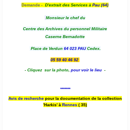
Demande -
D'e
xtrait des Services à
Pau (64)
Monsieur le chef du
Centre des Archives du personnel Militaire
Caserne Bernadotte
Place de Verdun
64 023 PAU
Cedex.
05 59 40 46 92
-
Cliquez sur la photo
,
pour voir le lieu
-
*******
Avis de recherche
pour la documentation de la collection
'Harkis' à
Rennes
( 35)