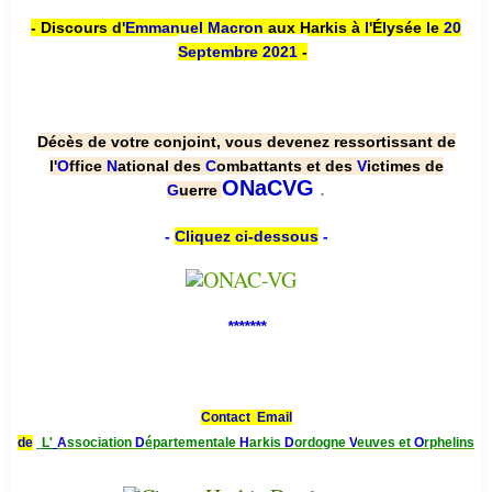
- Discours d'
Emmanuel Macron
aux Harkis à l'Élysée le
20
Septembre 2021
-
Décès de votre conjoint, vous devenez ressortissant de
l'
O
ffice
N
ational des
C
ombattants et des
V
ictimes de
.
ONaCVG
G
uerre
-
Cliquez ci-dessous
-
*******
Contact Email
de
L'
A
ssociation
D
épartementale
H
arkis
D
ordogne
V
euves et
O
rphelins