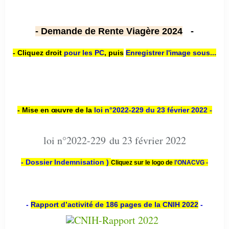
- Demande de Rente Viagère 2024
-
- Cliquez droit
pour les PC
,
puis
Enregistrer l'image sous...
- Mise en œuvre de la
loi n
°2022-229
du 23 février 2022 -
loi n°2022-229 du 23 février 2022
- Dossier Indemnisation )
Cliquez sur le logo de
l'ONACVG -
-
Rapport d’activité de 186 pages de la CNIH 2022
-