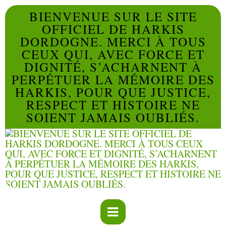
BIENVENUE SUR LE SITE
OFFICIEL DE HARKIS
DORDOGNE. MERCI À TOUS
CEUX QUI, AVEC FORCE ET
DIGNITÉ, S’ACHARNENT À
PERPÉTUER LA MÉMOIRE DES
HARKIS, POUR QUE JUSTICE,
RESPECT ET HISTOIRE NE
SOIENT JAMAIS OUBLIÉS.