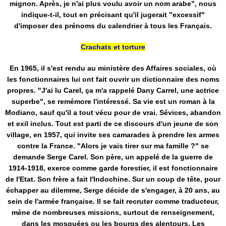
mignon. Après, je n'ai plus voulu avoir un nom arabe", nous
indique-t-il, tout en précisant qu'il jugerait "excessif"
d'imposer des prénoms du calendrier à tous les Français.
Crachats et torture
En 1965, il s'est rendu au ministère des Affaires sociales, où
les fonctionnaires lui ont fait ouvrir un dictionnaire des noms
propres. "J'ai lu Carel, ça m'a rappelé Dany Carrel, une actrice
superbe", se remémore l'intéressé. Sa vie est un roman à la
Modiano, sauf qu'il a tout vécu pour de vrai. Sévices, abandon
et exil inclus. Tout est parti de ce discours d'un jeune de son
village, en 1957, qui invite ses camarades à prendre les armes
contre la France. "Alors je vais tirer sur ma famille ?" se
demande Serge Carel. Son père, un appelé de la guerre de
1914-1918, exerce comme garde forestier, il est fonctionnaire
de l'Etat. Son frère a fait l'Indochine. Sur un coup de tête, pour
échapper au dilemme, Serge décide de s'engager, à 20 ans, au
sein de l'armée française. Il se fait recruter comme traducteur,
mène de nombreuses missions, surtout de renseignement,
dans les mosquées ou les bourgs des alentours. Les