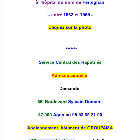
à l'hôpital du nord de
Perpignan
-
entre
1962
et
1965 -
Cliquez sur la photo
*******
S
ervice
C
entral des
R
apatriés
-
Adresse actuelle
-
- Demande -
66, Boulevard
Sylvain Dumon
,
47 000
Agen
au 05 53 69 21 00
Anciennement, bâtiment de GROUPAMA