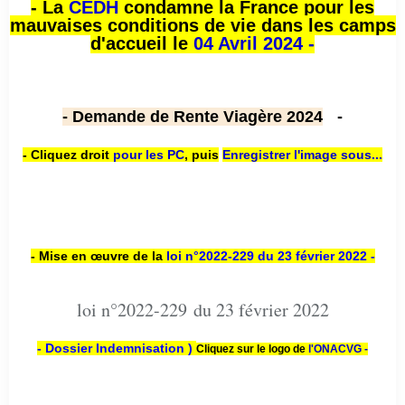
- La
CEDH
condamne la France pour les
mauvaises conditions de vie dans les camps
d'accueil le
04 Avril 2024 -
- Demande de Rente Viagère 2024
-
- Cliquez droit
pour les PC
,
puis
Enregistrer l'image sous...
- Mise en œuvre de la
loi n
°2022-229
du 23 février 2022 -
loi n°2022-229 du 23 février 2022
- Dossier Indemnisation )
Cliquez sur le logo de
l'ONACVG -