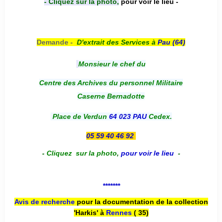
- Cliquez sur la photo,
pour voir le lieu -
Demande -
D'e
xtrait des Services à
Pau (64)
Monsieur le chef du
Centre des Archives du personnel Militaire
Caserne Bernadotte
Place de Verdun
64 023 PAU
Cedex.
05 59 40 46 92
-
Cliquez sur la photo
,
pour voir le lieu
-
*******
Avis de recherche
pour la documentation de la collection
'Harkis' à
Rennes
( 35)