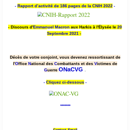
-
Rapport d’activité de 186 pages de la CNIH 2022
-
- Discours d'
Emmanuel Macron
aux Harkis à l'Élysée le
20
Septembre 2021
-
Décès de votre conjoint, vous devenez ressortissant de
l'
O
ffice
N
ational des
C
ombattants et des
V
ictimes de
.
ONaCVG
G
uerre
-
Cliquez ci-dessous
-
*******