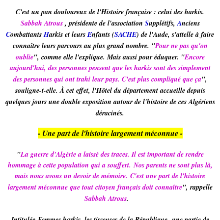
C'est un pan douloureux de l'Histoire française : celui des harkis.
Sabbah Atrous
, présidente de l'association
S
upplétifs,
A
nciens
C
ombattants
H
arkis et leurs
E
nfants (
SACHE
) de l'Aude, s'attelle à faire
connaître leurs parcours au plus grand nombre. "
Pour ne pas qu'on
oublie
", comme elle l'explique. Mais aussi pour éduquer. "
Encore
aujourd'hui, des personnes pensent que les harkis sont des simplement
des personnes qui ont trahi leur pays. C'est plus compliqué que ça
",
souligne-t-elle. À cet effet, l'Hôtel du département accueille depuis
quelques jours une double exposition autour de l'histoire de ces Algériens
déracinés.
- Une part de l'histoire largement méconnue -
"
La guerre d'Algérie a laissé des traces. Il est important de rendre
hommage à cette population qui a souffert. Nos parents ne sont plus là,
mais nous avons un devoir de mémoire. C'est une part de l'histoire
largement méconnue que tout citoyen français doit connaître
", rappelle
Sabbah Atrous
.
Intitulée Femmes harkis, les tisseuses de la République, une partie de