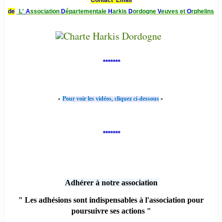
Contact Email
de
L'
A
ssociation
D
épartementale
H
arkis
D
ordogne
V
euves et
O
rphelins
*******
-
-
Pour voir les vidéos, cliquez ci-dessous
*******
Adhérer à notre association
" Les adhésions sont indispensables à l'association pour
poursuivre ses actions "