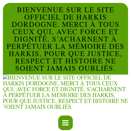
BIENVENUE SUR LE SITE
OFFICIEL DE HARKIS
DORDOGNE. MERCI À TOUS
CEUX QUI, AVEC FORCE ET
DIGNITÉ, S’ACHARNENT À
PERPÉTUER LA MÉMOIRE DES
HARKIS, POUR QUE JUSTICE,
RESPECT ET HISTOIRE NE
SOIENT JAMAIS OUBLIÉS.