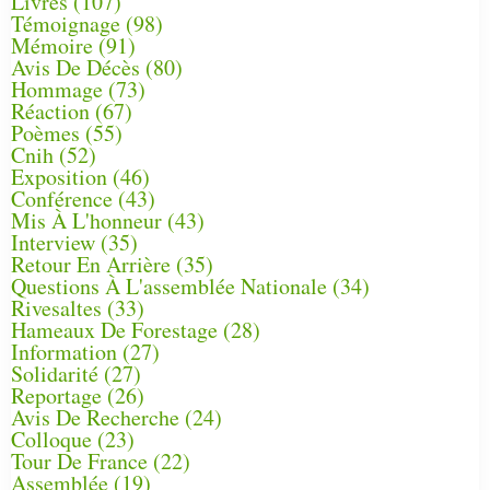
Livres
(107)
Témoignage
(98)
Mémoire
(91)
Avis De Décès
(80)
Hommage
(73)
Réaction
(67)
Poèmes
(55)
Cnih
(52)
Exposition
(46)
Conférence
(43)
Mis À L'honneur
(43)
Interview
(35)
Retour En Arrière
(35)
Questions À L'assemblée Nationale
(34)
Rivesaltes
(33)
Hameaux De Forestage
(28)
Information
(27)
Solidarité
(27)
Reportage
(26)
Avis De Recherche
(24)
Colloque
(23)
Tour De France
(22)
Assemblée
(19)