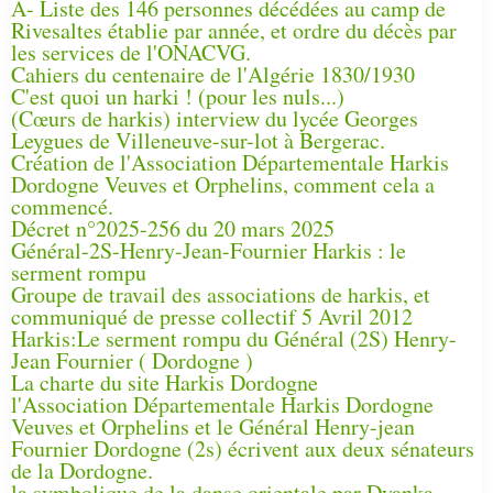
A- Liste des 146 personnes décédées au camp de
Rivesaltes établie par année, et ordre du décès par
les services de l'ONACVG.
Cahiers du centenaire de l'Algérie 1830/1930
C'est quoi un harki ! (pour les nuls...)
(Cœurs de harkis) interview du lycée Georges
Leygues de Villeneuve-sur-lot à Bergerac.
Création de l'Association Départementale Harkis
Dordogne Veuves et Orphelins, comment cela a
commencé.
Décret n°2025-256 du 20 mars 2025
Général-2S-Henry-Jean-Fournier Harkis : le
serment rompu
Groupe de travail des associations de harkis, et
communiqué de presse collectif 5 Avril 2012
Harkis:Le serment rompu du Général (2S) Henry-
Jean Fournier ( Dordogne )
La charte du site Harkis Dordogne
l'Association Départementale Harkis Dordogne
Veuves et Orphelins et le Général Henry-jean
Fournier Dordogne (2s) écrivent aux deux sénateurs
de la Dordogne.
la symbolique de la danse orientale par Dyanka.