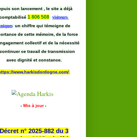
puis son lancement , le site a déjà
1 806 508
comptabilisé
visiteurs
un chiffre qui témoigne de
uniques
portance de cette mémoire, de la force
engagement collectif et de la nécessité
continuer ce travail de transmission
avec dignité et constance.
PRESSE
https://www.harkisdordogne.com/
-
Mis à jour
-
Décret n° 2025-882 du 3