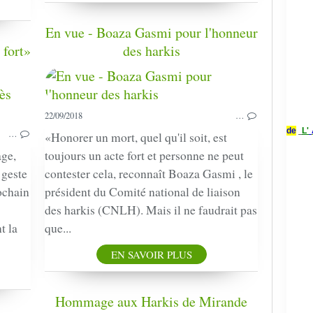
En vue - Boaza Gasmi pour l'honneur
 fort»
des harkis
PRESSE
22/09/2018
…
de
L'
…
«Honorer un mort, quel qu'il soit, est
age,
toujours un acte fort et personne ne peut
 geste
contester cela, reconnaît Boaza Gasmi , le
ochain
président du Comité national de liaison
des harkis (CNLH). Mais il ne faudrait pas
t la
que...
EN SAVOIR PLUS
Hommage aux Harkis de Mirande