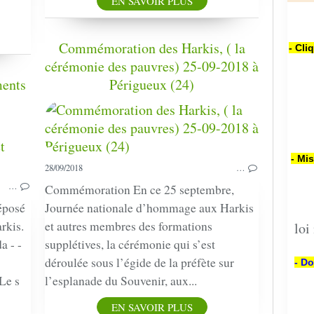
EN SAVOIR PLUS
Commémoration des Harkis, ( la
- Cli
cérémonie des pauvres) 25-09-2018 à
ments
Périgueux (24)
PRESSE
CÉRÉMONIE
- Mi
28/09/2018
…
…
Commémoration En ce 25 septembre,
déposé
Journée nationale d’hommage aux Harkis
rkis.
et autres membres des formations
loi
a - -
supplétives, la cérémonie qui s’est
déroulée sous l’égide de la préfète sur
- Do
Le s
l’esplanade du Souvenir, aux...
EN SAVOIR PLUS