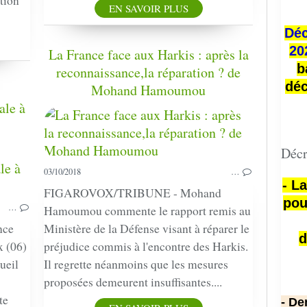
tion
EN SAVOIR PLUS
Déc
20
La France face aux Harkis : après la
b
reconnaissance,la réparation ? de
déc
Mohand Hamoumou
ale à
Décr
PRESSE
03/10/2018
…
- L
FIGAROVOX/TRIBUNE - Mohand
pou
…
Hamoumou commente le rapport remis au
nce
Ministère de la Défense visant à réparer le
d
x (06)
préjudice commis à l'encontre des Harkis.
ueil
Il regrette néanmoins que les mesures
proposées demeurent insuffisantes....
te
- De