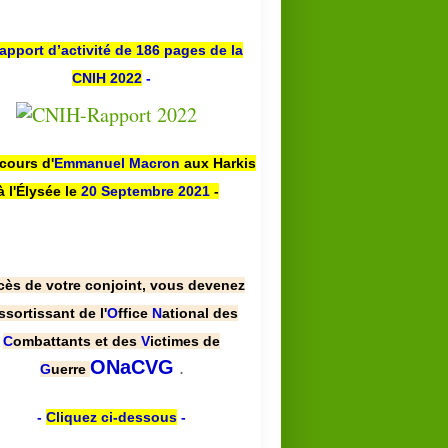
apport d’activité de 186 pages de la
CNIH 2022
-
PRESSE
scours d'
Emmanuel Macron
aux Harkis
à l'Élysée le
20 Septembre 2021
-
cès de votre conjoint, vous devenez
ssortissant de l'
O
ffice
N
ational des
C
ombattants et des
V
ictimes de
.
ONaCVG
G
uerre
-
Cliquez ci-dessous
-