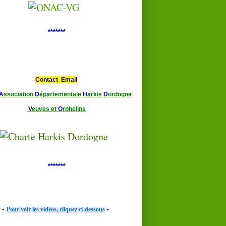
*******
PRESSE
Contact Email
A
ssociation
D
épartementale
H
arkis
D
ordogne
V
euves et
O
rphelins
*******
-
-
Pour voir les vidéos, cliquez ci-dessous