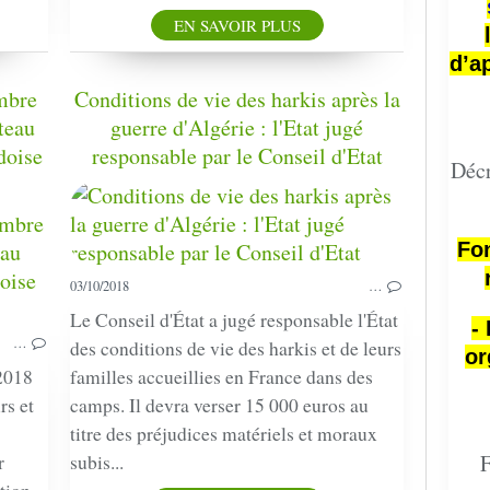
EN SAVOIR PLUS
d’a
mbre
Conditions de vie des harkis après la
teau
guerre d'Algérie : l'Etat jugé
doise
responsable par le Conseil d'Etat
Décr
COMMÉMORATION
Fon
PRESSE
03/10/2018
…
Le Conseil d'État a jugé responsable l'État
-
…
des conditions de vie des harkis et de leurs
or
2018
familles accueillies en France dans des
rs et
camps. Il devra verser 15 000 euros au
titre des préjudices matériels et moraux
F
r
subis...