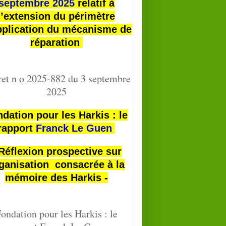
septembre 2025
relatif à
l’extension du périmètre
pplication du mécanisme de
réparation
et n o 2025-882 du 3 septembre
2025
PRESSE
dation pour les Harkis : le
rapport
Franck Le Guen
 Réflexion prospective sur
ganisation consacrée à la
mémoire des Harkis -
ondation pour les Harkis : le