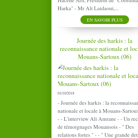
Hacène Arfi, Président de "Coordina
Harka" - Mr Ali Laidaoui,...
EN SAVOIR PLUS
Journée des harkis : la
reconnaissance nationale et loc
Mouans-Sartoux (06)
01/10/2018
- Journée des harkis : la reconnaissa
nationale et locale à Mouans-Sartou
- - L'interview Ali Amrane - - Un rec
de témoignages Mouansois - " Des
relations fortes " - - " Une grande det