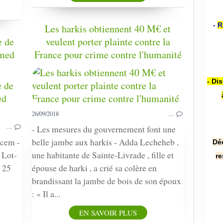
-
R
Les harkis obtiennent 40 M€ et
e de
veulent porter plainte contre la
amed
France pour crime contre l'humanité
- Di
PRESSE
TÉMOIGNAGE
26/09/2018
…
…
- Les mesures du gouvernement font une
acem -
belle jambe aux harkis - Adda Lecheheb ,
Dé
 Lot-
une habitante de Sainte-Livrade , fille et
re
 25
épouse de harki , a crié sa colère en
brandissant la jambe de bois de son époux
: « Il a...
EN SAVOIR PLUS