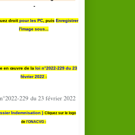
-
quez droit
pour les PC
,
puis
Enregistrer
l'image sous...
PRESSE
CÉRÉMONIE
se en œuvre de la
loi n
°2022-229
du 23
février 2022 -
 n°2022-229 du 23 février 2022
ssier Indemnisation )
Cliquez sur le logo
de
l'ONACVG -