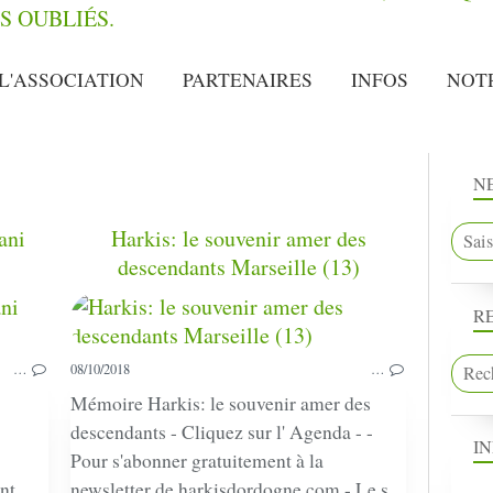
L'ASSOCIATION
PARTENAIRES
INFOS
NOT
N
ani
Harkis: le souvenir amer des
descendants Marseille (13)
R
PRESSE
…
08/10/2018
…
Mémoire Harkis: le souvenir amer des
descendants - Cliquez sur l' Agenda - -
I
Pour s'abonner gratuitement à la
nt
newsletter de harkisdordogne.com - Le s