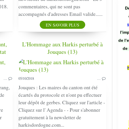
018.
commentaires, qui ne sont pas
De
accompagnés d'adresses Email valide......
EN SAVOIR PLUS
l’im
de l’
nt,
L'Hommage aux Harkis perturbé à
de 
tat
Jouques (13)
PRESSE
HARKIS
…
05/10/2018
…
rang,
Jouques : Les maires du canton ont été
 de
écartés du protocole et n'ont pu effectuer
leur dépôt de gerbes. Cliquez sur l'article -
re
Cliquez sur l' Agenda - - Pour s'abonner
r
gratuitement à la newsletter de
harkisdordogne.com...