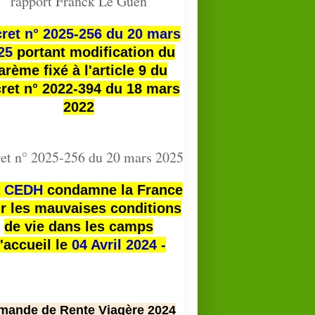
rapport Franck Le Guen
ret n° 2025-256 du 20 mars
25
portant modification du
arème fixé à l'article 9 du
ret n° 2022-394 du 18 mars
2022
PRESSE
et n° 2025-256 du 20 mars 2025
a
CEDH
condamne la France
r les mauvaises conditions
de vie dans les camps
'accueil le
04 Avril 2024 -
mande de Rente Viagère 2024