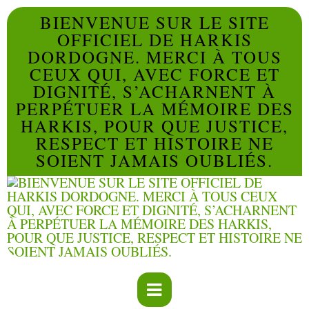
BIENVENUE SUR LE SITE
OFFICIEL DE HARKIS
DORDOGNE. MERCI À TOUS
CEUX QUI, AVEC FORCE ET
DIGNITÉ, S’ACHARNENT À
PERPÉTUER LA MÉMOIRE DES
HARKIS, POUR QUE JUSTICE,
RESPECT ET HISTOIRE NE
SOIENT JAMAIS OUBLIÉS.