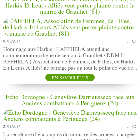
Harkis Et Leurs Alliés veut porter plainte contre la
mairie de Graulhet (81)
01/12/2017
…
Hommage aux Harkis : l' AFFHELA attend une
commémoration digne de ce nom à Graulhet / DDM L'
AFFHELA ( A ssociation de F emmes, de F illes, de Harkis
E t L eurs A lliés) ne partage pas du tout le point de vue de...
EN SAVOIR PLUS
Echo Dordogne - Geneviève Darrieussecq face aux
Anciens combattants à Périgueux (24)
21/11/2017
…
La secrétaire d’état auprès du ministre des armées, chargée