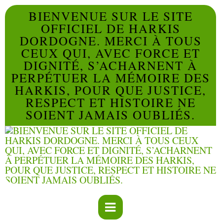
BIENVENUE SUR LE SITE
OFFICIEL DE HARKIS
DORDOGNE. MERCI À TOUS
CEUX QUI, AVEC FORCE ET
DIGNITÉ, S’ACHARNENT À
PERPÉTUER LA MÉMOIRE DES
HARKIS, POUR QUE JUSTICE,
RESPECT ET HISTOIRE NE
SOIENT JAMAIS OUBLIÉS.