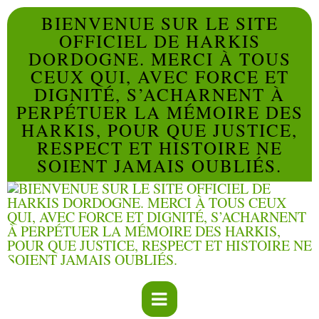
BIENVENUE SUR LE SITE
OFFICIEL DE HARKIS
DORDOGNE. MERCI À TOUS
CEUX QUI, AVEC FORCE ET
DIGNITÉ, S’ACHARNENT À
PERPÉTUER LA MÉMOIRE DES
HARKIS, POUR QUE JUSTICE,
RESPECT ET HISTOIRE NE
SOIENT JAMAIS OUBLIÉS.