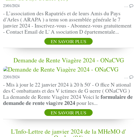
23/01/2024
…
- L’association des Rapatriés et de leurs Amis du Pays
d’Arles ( ARAPA ) a tenu son assemblée générale le 7
janvier 2024 - Inscrivez-vous - Abonnez-vous gratuitement
- Contact Email de L' A ssociation D épartementale...
EN SAVOIR PLUS
Demande de Rente Viagère 2024 - ONaCVG
22/01/2024
…
- Mis à jour le 22 janvier 2024 à 20 h 50' - O ffice N ational
des C ombattants et des V ictimes de G uerre ( ONaCVG )
La demande de Rente Viagère 2024 Voici le 𝐟𝐨𝐫𝐦𝐮𝐥𝐚𝐢𝐫𝐞 𝐝𝐞
𝐝𝐞𝐦𝐚𝐧𝐝𝐞 𝐝𝐞 𝐫𝐞𝐧𝐭𝐞 𝐯𝐢𝐚𝐠è𝐫𝐞 𝟐𝟎𝟐𝟒 pour les...
EN SAVOIR PLUS
L'Info-Lettre de janvier 2024 de la MHeMO d'