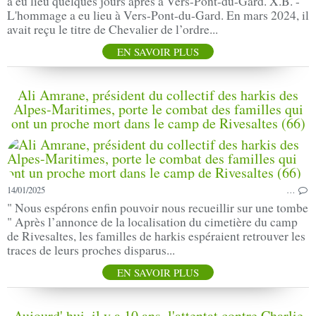
a eu lieu quelques jours après à Vers-Pont-du-Gard. X.B. -
L'hommage a eu lieu à Vers-Pont-du-Gard. En mars 2024, il
avait reçu le titre de Chevalier de l’ordre...
EN SAVOIR PLUS
Ali Amrane, président du collectif des harkis des
Alpes-Maritimes, porte le combat des familles qui
ont un proche mort dans le camp de Rivesaltes (66)
14/01/2025
…
" Nous espérons enfin pouvoir nous recueillir sur une tombe
" Après l’annonce de la localisation du cimetière du camp
de Rivesaltes, les familles de harkis espéraient retrouver les
traces de leurs proches disparus...
EN SAVOIR PLUS
Aujourd' hui, il y a 10 ans, l'attentat contre Charlie