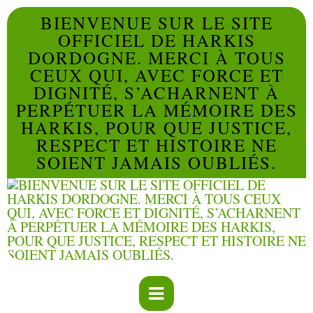
BIENVENUE SUR LE SITE
OFFICIEL DE HARKIS
DORDOGNE. MERCI À TOUS
CEUX QUI, AVEC FORCE ET
DIGNITÉ, S’ACHARNENT À
PERPÉTUER LA MÉMOIRE DES
HARKIS, POUR QUE JUSTICE,
RESPECT ET HISTOIRE NE
SOIENT JAMAIS OUBLIÉS.