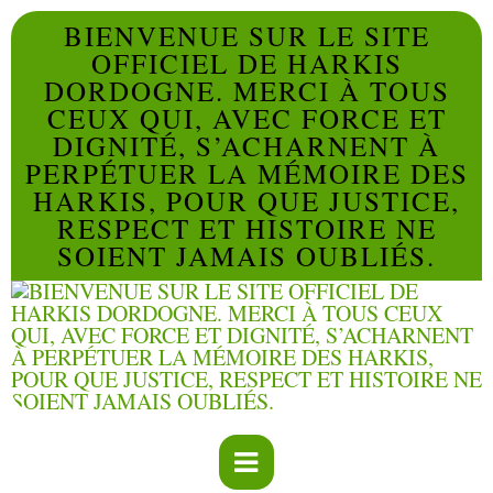
BIENVENUE SUR LE SITE
OFFICIEL DE HARKIS
DORDOGNE. MERCI À TOUS
CEUX QUI, AVEC FORCE ET
DIGNITÉ, S’ACHARNENT À
PERPÉTUER LA MÉMOIRE DES
HARKIS, POUR QUE JUSTICE,
RESPECT ET HISTOIRE NE
SOIENT JAMAIS OUBLIÉS.